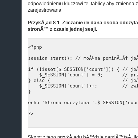
odpowiedniemu kluczowi tej tablicy aby zmienna 
zarejestrowana.
PrzykÅ‚ad 8.1. Zliczanie ile dana osoba odczy
stronÄ™ z czasie jednej sesji.
<?php

session_start(); // moÅ¼na pominÄ…Ä‡ jeÅ
if (!isset($_SESSION['count'])) { // jeÅ
    $_SESSION['count'] = 0;       // prz
} else {                          // jeÅ
    $_SESSION['count']++;         // zwi
}

echo 'Strona odczytana '.$_SESSION['coun
?>

Skrypt z tego przykÅ‚adu bÄ™dzie pamiÄ™taÅ‚ il