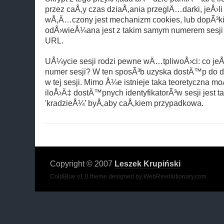
przez caÅ‚y czas dziaÅ‚ania przeglÄ…darki, jeÅ›
wÅ‚Ä…czony jest mechanizm cookies, lub dopÃ³ki
odÅ›wieÅ¼ana jest z takim samym numerem sesji
URL.
UÅ¼ycie sesji rodzi pewne wÄ…tpliwoÅ›ci: co jeÅ›l
numer sesji? W ten sposÃ³b uzyska dostÄ™p do 
w tej sesji. Mimo Å¼e istnieje taka teoretyczna m
iloÅ›Ä‡ dostÄ™pnych identyfikatorÃ³w sesji jest 
'kradzieÅ¼’ byÅ‚aby caÅ‚kiem przypadkowa.
Copyright © 2007
Leszek Krupiński
ColdBlue v1.0 theme designed by WebRevolutionary.com