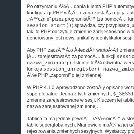
Po otrzymaniu Å¼Ä…dania klienta PHP automatycz
konfiguracji PHP wÅ‚Ä…czona zostaÅ‚a opcja auto
„rÄ™cznie” przez programistÄ™ (za pomocÄ… fun
session_start()
) sprawdza, czy przypisano ju
tak, to PHP odczytuje zmienne zarejestrowane w tej 
generowany jest nowy, unikalny identyfikator sesji.
Aby PHP zaczÄ™Å‚o Å›ledziÄ‡ wartoÅ›Ä‡ zmienne
jÄ… zarejestrowaÄ‡ za pomocÄ… funkcji
sessi
nazwa_zmiennej)
. Istnieje teÅ¼ odwrotna wersj
funkcja
session_unregister( nazwa_zmie
Å¼e PHP „zapomni” o tej zmiennej.
W PHP 4.1.0 wprowadzone zostaÅ‚y opisane wcz
superglobalne. Jedna z tych zmiennych,
$_SESSI
zmienne zarejestrowane w sesji. Kluczem tej tabli
nazwa zarejestrowanej zmiennej.
Tablica ta ma jednak pewnÄ… rÃ³Å¼nicÄ™ w sto
tablic superglobalnych. Mianowicie moÅ¼na jej 
rejestrowania zmiennych sesyjnych. Wystarczy p