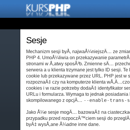
Sesje
Mechanizm sesji byÅ‚ najwaÅ¼niejszÄ… ze zmia
PHP 4. UmoÅ¼liwia on przekazywanie parametr
stronami w Å‚atwy sposÃ³b. Zmienne sÄ… przech
serwera a u klienta trzymane jest tylko ID sesji. Te
cookie lub przekazywane przez URL. PHP jest w 
rozpoznaÄ‡ czy na komputerze klienta wÅ‚Ä…czo
cookies i w razie potrzeby dodaÄ‡ identyfikator s
URLu i formularza. Wymaga to jednak posiadani
skompilowanego z opcjÄ…
--enable-trans-s
Jako Å¼e sesje mogÄ… bazowaÄ‡ na ciasteczkac
przypadku przed rozpoczÄ™ciem sesji do przeg
byÄ‡ wysÅ‚ane Å¼adne inne dane.