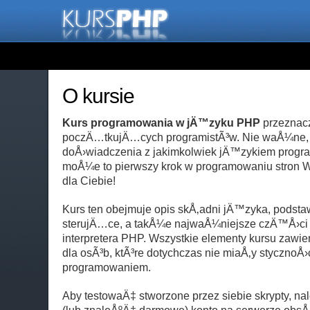
O kursie
Kurs programowania w jÄ™zyku PHP
przeznacz
poczÄ…tkujÄ…cych programistÃ³w. Nie waÅ¼ne, 
doÅ›wiadczenia z jakimkolwiek jÄ™zykiem progr
moÅ¼e to pierwszy krok w programowaniu stron W
dla Ciebie!
Kurs ten obejmuje opis skÅ‚adni jÄ™zyka, podsta
sterujÄ…ce, a takÅ¼e najwaÅ¼niejsze czÄ™Å›ci bi
interpretera PHP. Wszystkie elementy kursu zawi
dla osÃ³b, ktÃ³re dotychczas nie miaÅ‚y stycznoÅ›c
programowaniem.
Aby testowaÄ‡ stworzone przez siebie skrypty, n