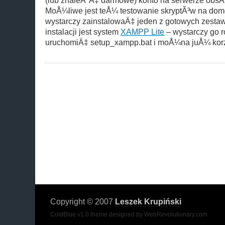
(lub znaleÅºÄ‡ darmowe) konto na serwerze ob
MoÅ¼liwe jest teÅ¼ testowanie skryptÃ³w na do
wystarczy zainstalowaÄ‡ jeden z gotowych zesta
instalacji jest system
XAMPP Lite
– wystarczy go 
uruchomiÄ‡ setup_xampp.bat i moÅ¼na juÅ¼ korz
Copyright © 2007
Leszek Krupiński
ColdBlue v1.0 theme designed by WebRevolutionary.com